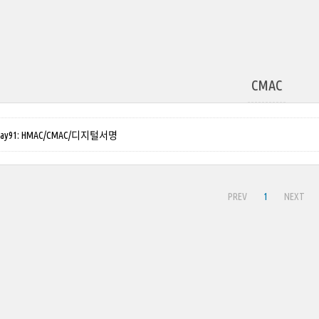
CMAC
y91: HMAC/CMAC/디지털서명
PREV
1
NEXT