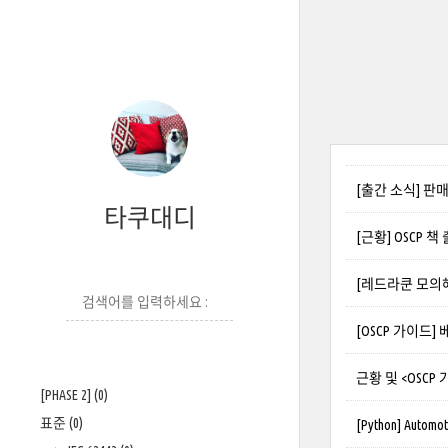
[출간 소식] 판
타쿠대디
[근황] OSCP 
[레드라쿤 모의해
[OSCP 가이드]
근황 및 <OSCP
[PHASE 2]
(0)
표준
(0)
[Python] Autom