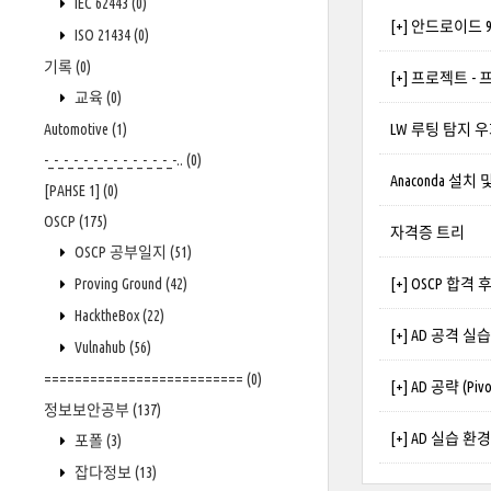
IEC 62443
(0)
[+] 안드로이드 9
ISO 21434
(0)
기록
(0)
[+] 프로젝트 -
교육
(0)
Automotive
(1)
LW 루팅 탐지 우회 -
-_-_-_-_-_-_-_-_-_-_-_-_-_-..
(0)
Anaconda 설치
[PAHSE 1]
(0)
OSCP
(175)
자격증 트리
OSCP 공부일지
(51)
Proving Ground
(42)
[+] OSCP 합격 
HacktheBox
(22)
[+] AD 공격 실습
Vulnahub
(56)
==========================
(0)
[+] AD 공략 (Pivo
정보보안공부
(137)
[+] AD 실습 환
포폴
(3)
잡다정보
(13)