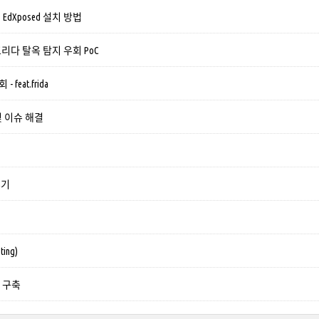
 EdXposed 설치 방법
 프리다 탈옥 탐지 우회 PoC
 feat.frida
 및 이슈 해결
후기
ting)
경 구축