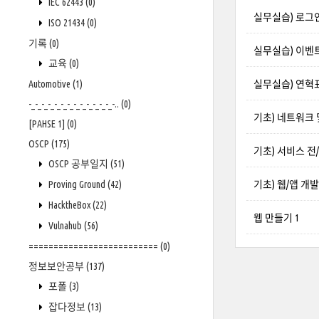
IEC 62443
(0)
실무실습) 로그
ISO 21434
(0)
기록
(0)
실무실습) 이벤
교육
(0)
Automotive
(1)
실무실습) 연혁
-_-_-_-_-_-_-_-_-_-_-_-_-_-..
(0)
기초) 네트워크 
[PAHSE 1]
(0)
OSCP
(175)
기초) 서비스 전
OSCP 공부일지
(51)
Proving Ground
(42)
기초) 웹/앱 개
HacktheBox
(22)
웹 만들기 1
Vulnahub
(56)
==========================
(0)
정보보안공부
(137)
포폴
(3)
잡다정보
(13)