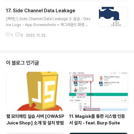
하지 못하면 보안 취약점으로 이어질 수 있음 URL Schemes는 URL을 통해
17. Side Channel Data Leakage
정의한 프로토콜로 다른 앱과 통신할 수 있도록 해주는 통로 예) http:// http
글 내용
s:// ftp:// telnet:// ssh:// 등의 형태를 가짐 iOS는 샌드박스 정책에 의해..
[목차] 1. Side Channel Data Leakage 2. 실습 - Dev
ice Logs - App Screenshots + 백그라운드 화면 보
호 - pasteboard - Keystroke logging - Cookies
1
0
2022. 11. 22.
(CookieReader.py 활용 방법) 3. 대응 방안 1. Side C
hannel Data Leakage # 이론 사이드 채널 데이터 유출
취약점은 애플리케이션이 중요한 데이터가 실수로 유출되
는 취약점 디바이스 로그, Pasteboard, 앱 스크린샷, Ke
ystroke 로깅, HTTP 쿠키에 사용되는 보안되지 않은 A
이 블로그 인기글
PI 등과 같은 다양한 종류가 존재 # 참고 Keystroke : 입
력 키를 누르는 행위로, 키보드 또는 이와 유사한 입력 장치
키를 누르는 것 Pasteb..
웹 모의해킹 실습 서버 [OWASP
11. Magisk를 통한 시스템 인증
Juice Shop] 소개 및 설치 방법
서 설치 - feat. Burp Suite