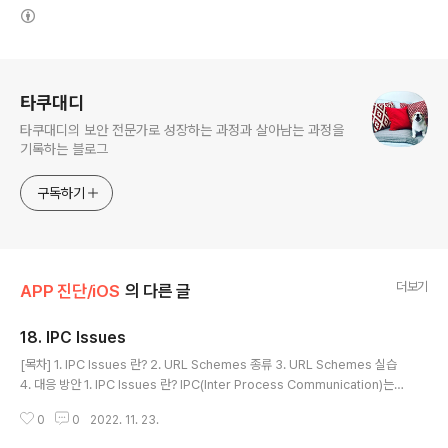
(새창열림)
로그 정보
타쿠대디
타쿠대디의 보안 전문가로 성장하는 과정과 살아남는 과정을
기록하는 블로그
구독하기
더보기
APP 진단/iOS
의 다른 글
18. IPC Issues
글 내용
[목차] 1. IPC Issues 란? 2. URL Schemes 종류 3. URL Schemes 실습
4. 대응 방안 1. IPC Issues 란? IPC(Inter Process Communication)는
프로세스들 사이에 서로 데이터를 주고받는 행위 또는 방법이나 경로 앱이 신뢰
0
0
2022. 11. 23.
할 수 없는 출처의 URL Schemes를 통해 요청을 수신하는 데 이를 제대로 검
증하지 않을 때 발생할 수 있는 문제 다른 앱에서 들어오는 요청을 제대로 처리